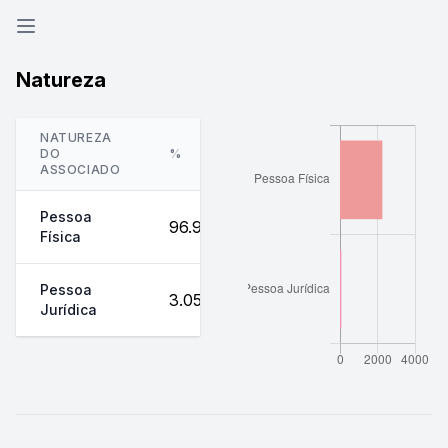
Natureza
NATUREZA
DO
%
QTD.
ASSOCIADO
Pessoa
96.95%
2260
Física
Pessoa
3.05%
71
Jurídica